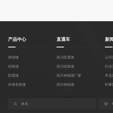
产品中心
直通车
新
伸缩缝
四川防震缝
公司
铠装缝
四川铠装缝
行业
防震缝
四川伸缩缝厂家
常见
外墙变形缝
四川伸缩缝
时事