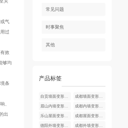
至关
常见问题
震或气
时事聚焦
使用过
其他
以有效
能够均
产品标签
环境条
自贡墙面变形缝定制
成都墙面变形缝销售
影响、
眉山内墙变形缝定制
成都内墙变形缝销售
的出
乐山屋面变形缝销售
成都屋面变形缝定制
德阳外墙变形缝销售
成都外墙变形缝生产