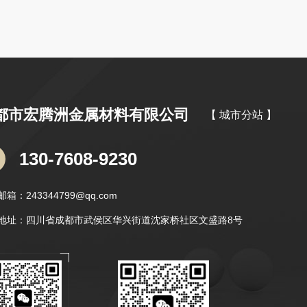
都市宏腾洲金属材料有限公司
【 城市分站 】
城
成
市
130-7608-9230
都
分
绵
箱：243344799@qq.com
站
阳
地址：四川省成都市武侯区华兴街道沈家桥社区文盛路8号
德
阳